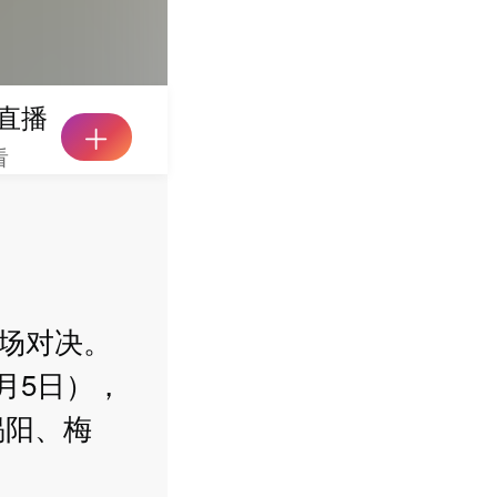
直播
看
5场对决。
月5日），
揭阳、梅