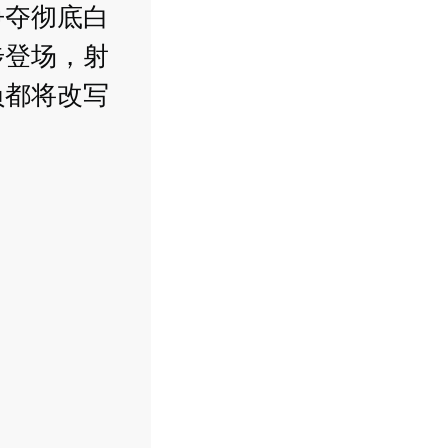
争夺彻底白
步登场，射
负都将改写