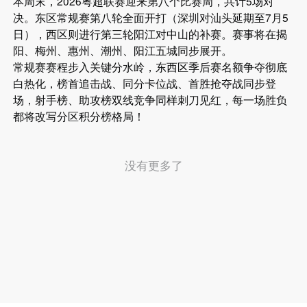
本周末，2026粤超联赛迎来第八个比赛周，共计5场对
决。东区常规赛第八轮全面开打（深圳对汕头延期至7月5
日），西区则进行第三轮阳江对中山的补赛。赛事将在揭
阳、梅州、惠州、潮州、阳江五城同步展开。
常规赛赛程步入关键分水岭，东西区季后赛名额争夺彻底
白热化，榜首追击战、同分卡位战、首胜抢夺战同步登
场，射手榜、助攻榜双线竞争同样刺刀见红，每一场胜负
都将改写分区积分榜格局！
没有更多了