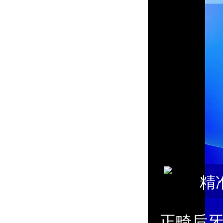
精
正畸后