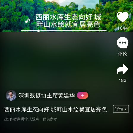
1044
评论
183
深圳残摄协主席黄建华
西丽水库生态向好 城畔山水绘就宜居亮色
详情
作者声明:个人观点，仅供参考