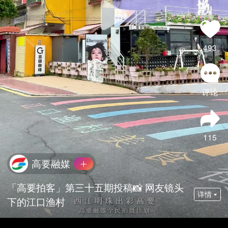
493
评论
115
高要融媒
「高要拍客」第三十五期投稿📸 网友镜头
详情
下的江口渔村