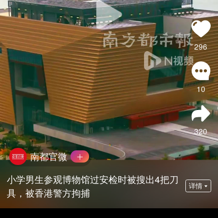
296
10
320
南都官微
小学男生参观博物馆过安检时被搜出4把刀
详情
具，被香港警方拘捕