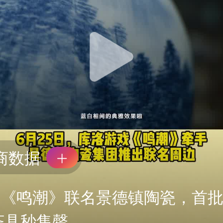
商数据
戏《鸣潮》联名景德镇陶瓷，首
套茶具秒售罄