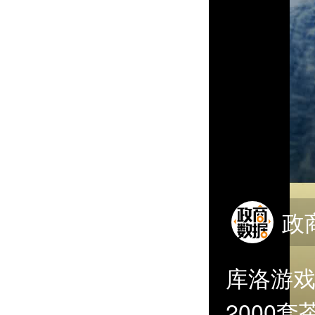
政
库洛游
2000