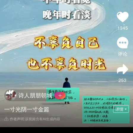
1345
评论
253
诗人朋朋朝城
一寸光阴一寸金篇
详情
作者声明:该视频含有AI生成内容