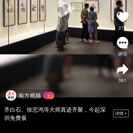
278
评论
361
南方视频
齐白石、徐悲鸿等大师真迹齐聚，今起深
详情
圳免费展