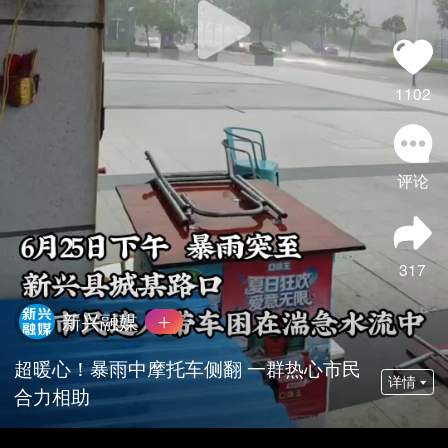
1102
评论
317
新兴融媒
超暖心！暴雨中摩托车侧翻 一群热心市民
详情
合力相助