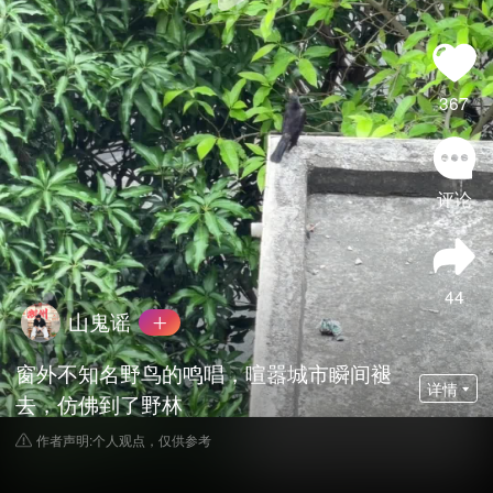
367
评论
44
山鬼谣
窗外不知名野鸟的鸣唱，喧嚣城市瞬间褪
详情
去，仿佛到了野林
作者声明:个人观点，仅供参考