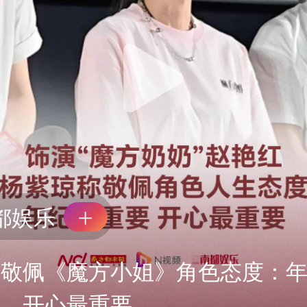
都娱乐
称敬佩《魔方小姐》角色态度：
要，开心最重要