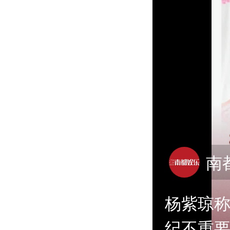
南
杨紫琼
纪不重