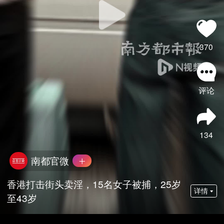
370
评论
134
南都官微
香港打击街头卖淫，15名女子被捕，25岁
详情
至43岁