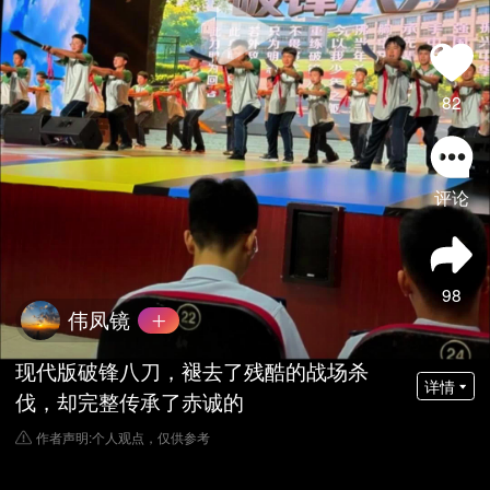
82
评论
98
伟凤镜
现代版破锋八刀，褪去了残酷的战场杀
详情
伐，却完整传承了赤诚的
作者声明:个人观点，仅供参考