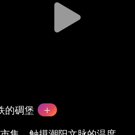
铁的碉堡
遗市集，触摸潮阳文脉的温度。