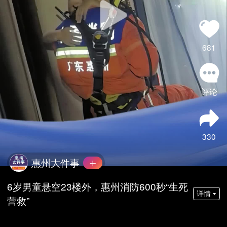
681
评论
330
惠州大件事
6岁男童悬空23楼外，惠州消防600秒“生死
详情
营救”