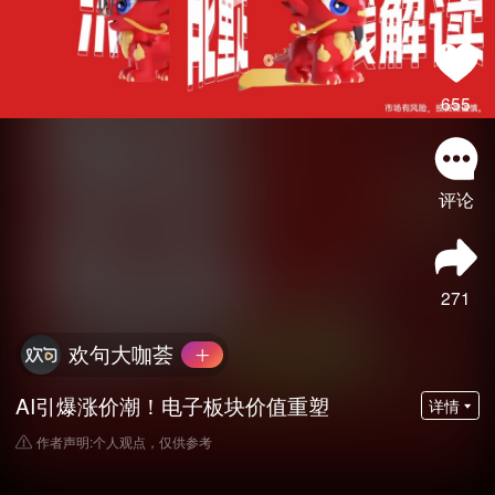
655
评论
271
欢句大咖荟
AI引爆涨价潮！电子板块价值重塑
详情
作者声明:个人观点，仅供参考