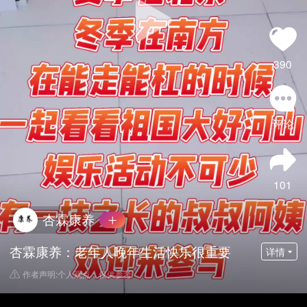
390
评论
101
杏霖康养
杏霖康养：老年人晚年生活快乐很重要
详情
作者声明:个人观点，仅供参考