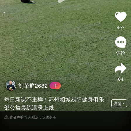
407
评论
84
刘荣群2682
每日新课不重样！苏州相城易阳健身俱乐
详情
部公益晨练温暖上线
作者声明:个人观点，仅供参考