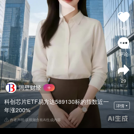
149
评论
29
同壁财经
科创芯片ETF易方达589130标的指数近一
详情
年涨200%
作者声明:该视频含有AI生成内容