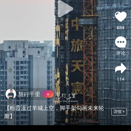
684
评论
114
慧行千里
【粉霞漫过羊城上空，脚手架勾画未来轮
详情
廓】