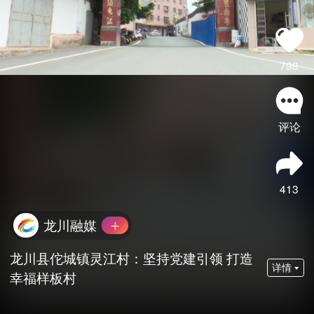
798
评论
413
龙川融媒
龙川县佗城镇灵江村：坚持党建引领 打造
详情
幸福样板村