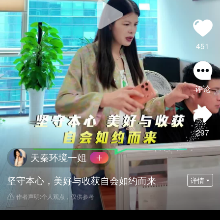
451
评论
297
天秦环境一姐
坚守本心，美好与收获自会如约而来
详情
作者声明:个人观点，仅供参考