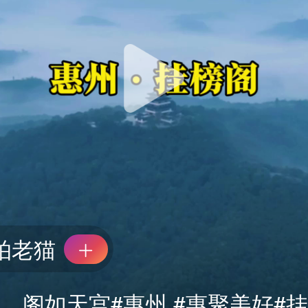
拍老猫
，阁如天宫#惠州 #惠聚美好#挂