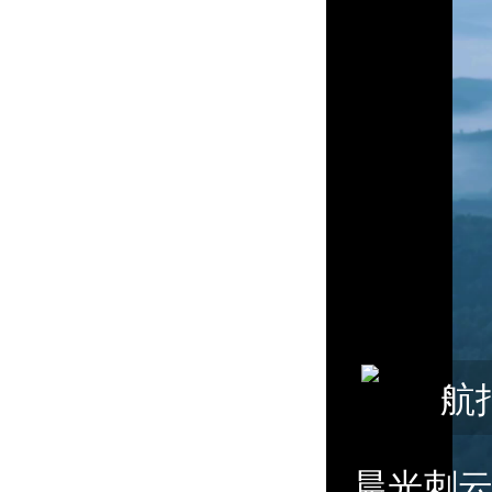
航
晨光刺云