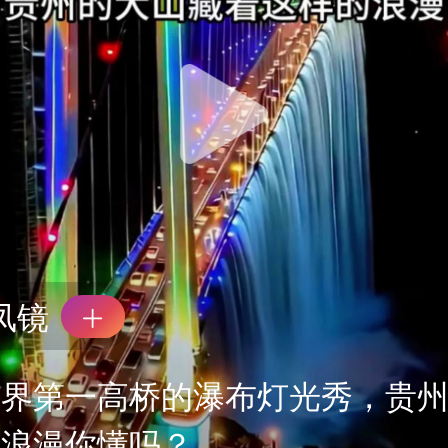
凤镜
世界第一高桥的瀑布灯光秀，贵
的浪漫你懂吗？