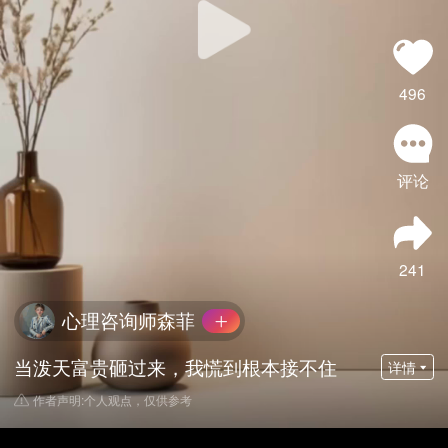
496
评论
241
心理咨询师森菲
当泼天富贵砸过来，我慌到根本接不住
详情
作者声明:个人观点，仅供参考