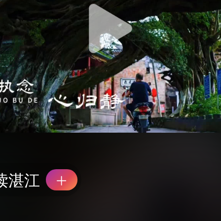
读湛江
榕