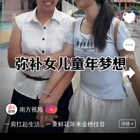
609
评论
47
南方视频
一肩扛起生活，一束鲜花等来金榜佳音
详情