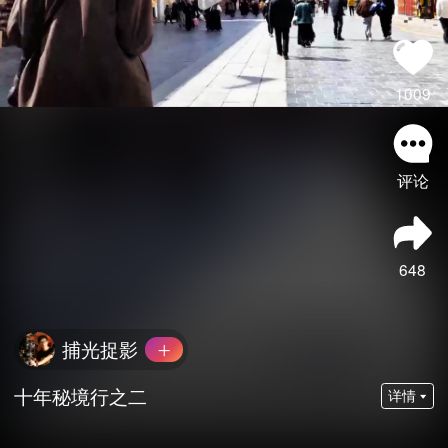
1009
评论
648
捕光捉影
十年秘境行之二
详情