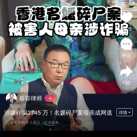
1025
评论
150
慕容律师
涉嫌诈骗2745 万！名媛碎尸案母亲成网逃
详情
作者声明:个人观点，仅供参考