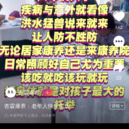
142
评论
22
杏霖康养
杏霖康养：老年人快乐生活
详情
作者声明:个人观点，仅供参考