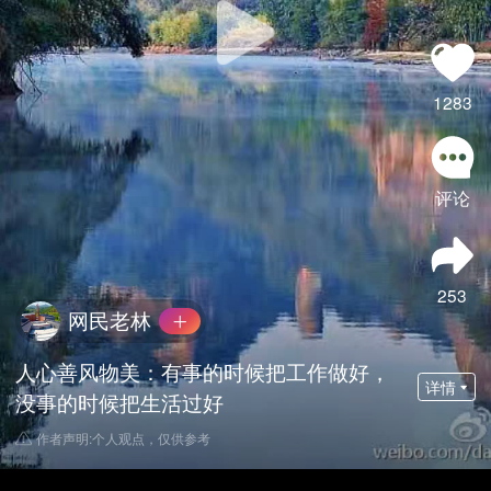
1283
评论
253
网民老林
人心善风物美：有事的时候把工作做好，
详情
没事的时候把生活过好
作者声明:个人观点，仅供参考