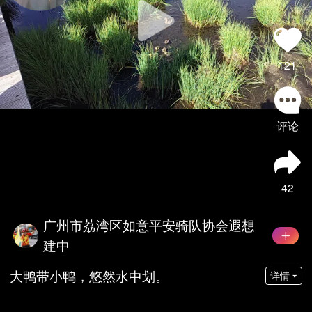
121
评论
42
广州市荔湾区如意平安骑队协会遐想
建中
大鸭带小鸭，悠然水中划。
详情