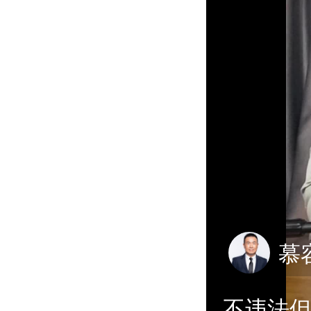
慕
不违法但