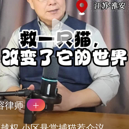
容律师
越权 小区悬赏捕猫惹众议