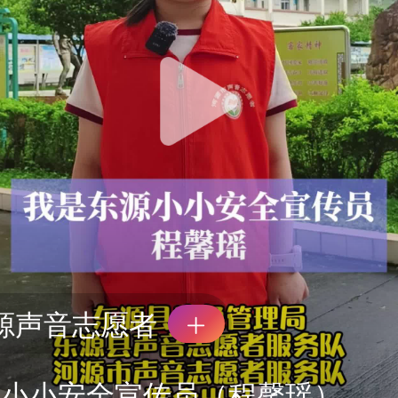
源声音志愿者
源小小安全宣传员（程馨瑶）