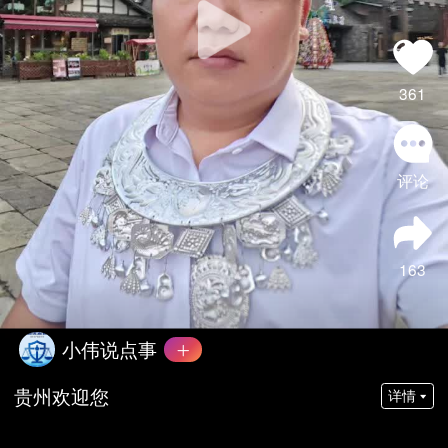
361
评论
163
小伟说点事
贵州欢迎您
详情