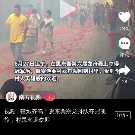
240
评论
18
南方视频
视频 | 鞭炮齐鸣！惠东巽寮龙舟队夺冠凯
详情
旋，村民夹道欢迎