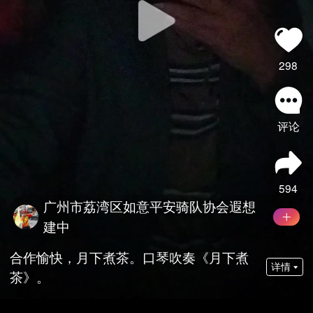
298
评论
594
广州市荔湾区如意平安骑队协会遐想
建中
合作愉快，月下煮茶。口琴吹奏《月下煮
详情
茶》。