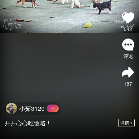
542
评论
187
小茹3120
开开心心吃饭咯！
详情