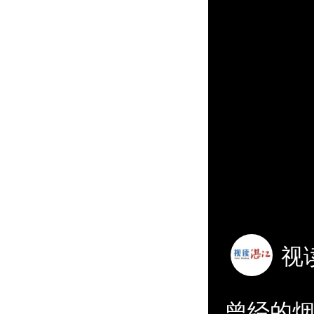
视
曾经的烟