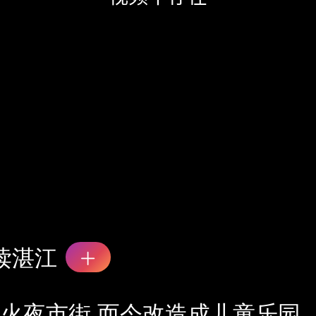
读湛江
火夜市街 而今改造成儿童乐园