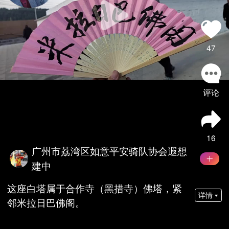
47
评论
16
广州市荔湾区如意平安骑队协会遐想
建中
这座白塔属于合作寺（黑措寺）佛塔，紧
详情
邻米拉日巴佛阁。