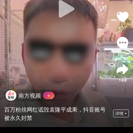
497
评论
144
南方视频
百万粉丝网红诋毁袁隆平成果，抖音账号
详情
被永久封禁