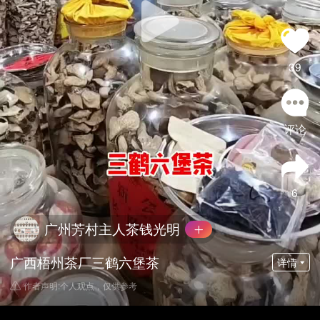
39
评论
6
广州芳村主人茶钱光明
广西梧州茶厂三鹤六堡茶
详情
作者声明:个人观点，仅供参考