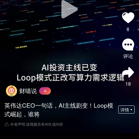
8
评论
18
财喵说
英伟达CEO一句话，AI主线剧变！Loop模
详情
式崛起，谁将
作者声明:该视频含有AI生成内容