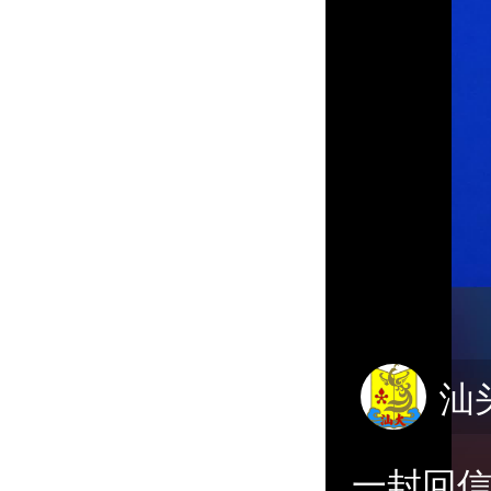
汕
一封回信