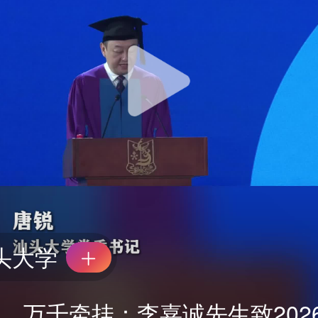
头大学
，万千牵挂：李嘉诚先生致202