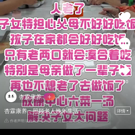
669
评论
160
杏霖康养
杏霖康养：照顾老人晚年生活
详情
作者声明:该内容含有营销推广信息，请理性消费