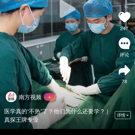
247
评论
78
南方视频
医学真的“不热”了？他们为什么还要学？ |
详情
真探王牌专业