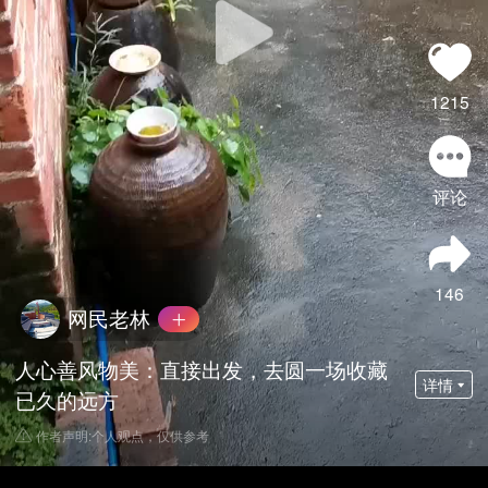
1215
评论
146
网民老林
人心善风物美：直接出发，去圆一场收藏
详情
已久的远方
作者声明:个人观点，仅供参考