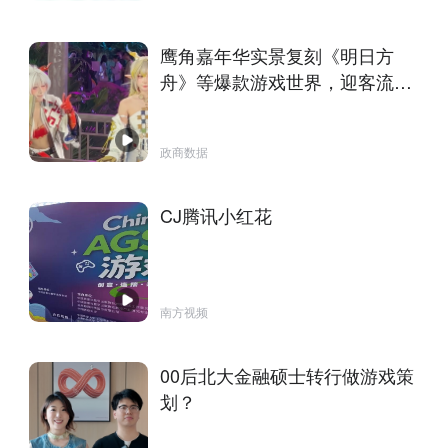
鹰角嘉年华实景复刻《明日方
舟》等爆款游戏世界，迎客流高
峰
政商数据
CJ腾讯小红花
南方视频
00后北大金融硕士转行做游戏策
划？