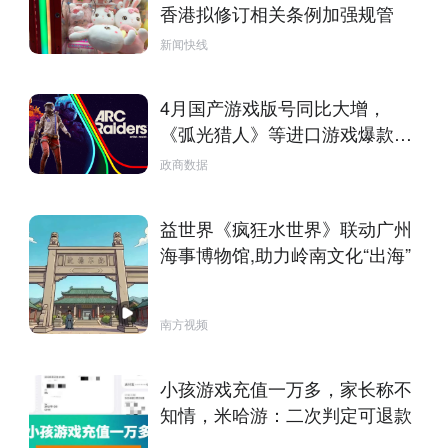
香港拟修订相关条例加强规管
新闻快线
4月国产游戏版号同比大增，
《弧光猎人》等进口游戏爆款过
审
政商数据
益世界《疯狂水世界》联动广州
海事博物馆,助力岭南文化“出海”
南方视频
小孩游戏充值一万多，家长称不
知情，米哈游：二次判定可退款