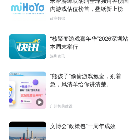
米哈游蝉联胡润全球独角兽榜国
内游戏估值榜首，叠纸新上榜
政商数据
“核聚变游戏嘉年华”2026深圳站
本周末举行
深圳资讯
“熊孩子”偷偷游戏氪金，别着
急，风清羊给你讲清楚。
广州机关建设
文博会“政策包”一周年成效