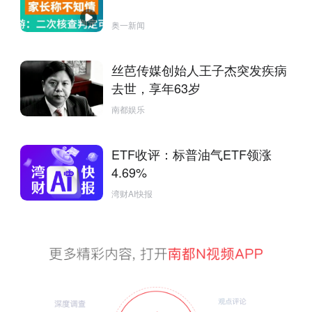
奥一新闻
丝芭传媒创始人王子杰突发疾病
去世，享年63岁
南都娱乐
ETF收评：标普油气ETF领涨
4.69%
湾财AI快报