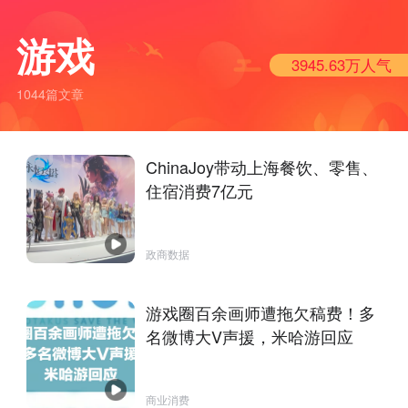
游戏
3945.63万
人气
1044篇文章
ChinaJoy带动上海餐饮、零售、
住宿消费7亿元
政商数据
游戏圈百余画师遭拖欠稿费！多
名微博大V声援，米哈游回应
商业消费