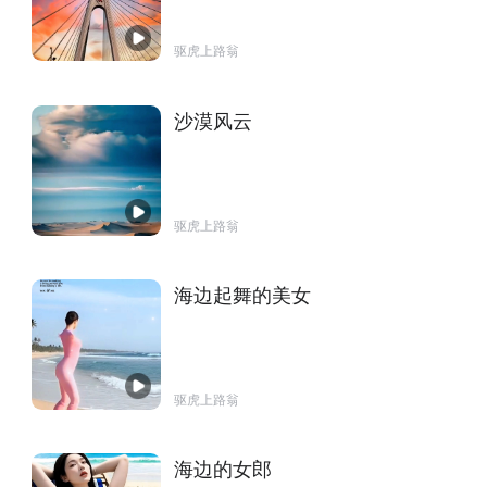
驱虎上路翁
沙漠风云
驱虎上路翁
海边起舞的美女
驱虎上路翁
海边的女郎