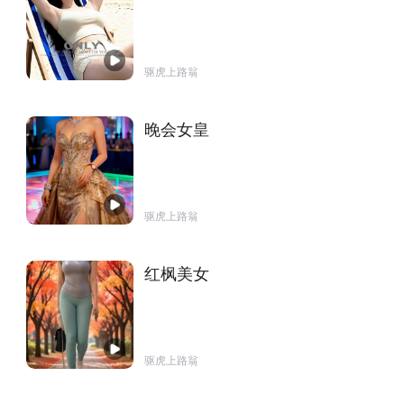
驱虎上路翁
晚会女皇
驱虎上路翁
红枫美女
驱虎上路翁