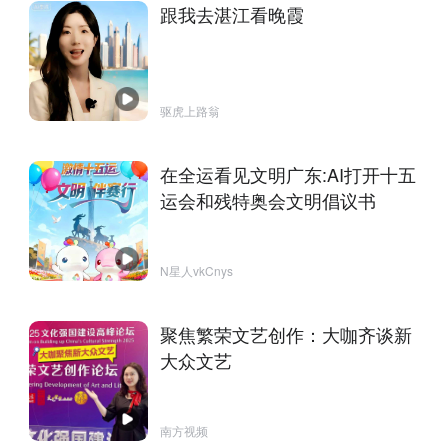
跟我去湛江看晚霞
驱虎上路翁
在全运看见文明广东:AI打开十五
运会和残特奥会文明倡议书
N星人vkCnys
聚焦繁荣文艺创作：大咖齐谈新
大众文艺
南方视频