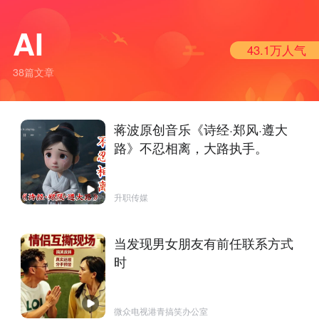
AI
43.1万
人气
38篇文章
蒋波原创音乐《诗经·郑风·遵大
路》不忍相离，大路执手。
升职传媒
当发现男女朋友有前任联系方式
时
微众电视港青搞笑办公室